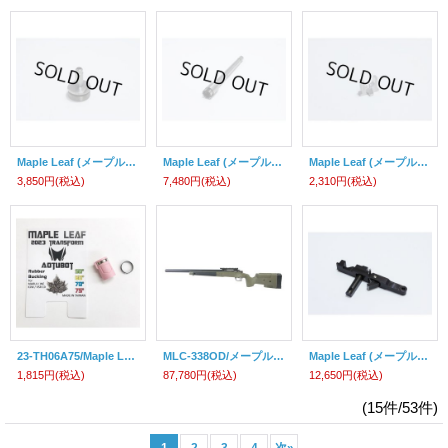
Maple Leaf (メープルリーフ)/マルイVSR10 シリンダーヘッド
Maple Leaf (メープルリーフ)/Evo.2 HOP-UPセット(USP COMPACT)(ガスガン用)
Maple Leaf (メープルリーフ)/マルイVSR10 BBストッパー
3,850円
(税込)
7,480円
(税込)
2,310円
(税込)
23-TH06A75/Maple Leaf (メープルリーフ)2023Verオートボットホップアップパッキン75°
MLC-338OD/メープルリーフ・スナイパーライフル(オリーブドラブ/限定品)【対象年令18才以上】
Maple Leaf (メープルリーフ)/マルイVSR10 トリガーセット
1,815円
(税込)
87,780円
(税込)
12,650円
(税込)
(15件/53件)
1
2
3
4
次
»