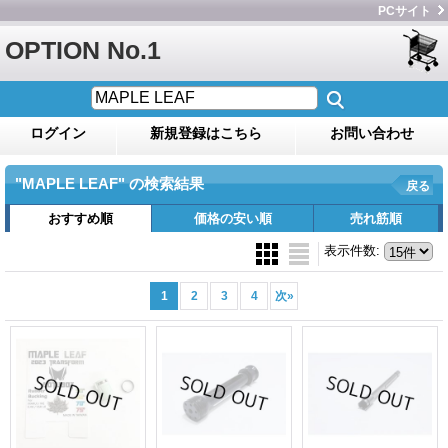
PCサイト
OPTION No.1
ログイン
新規登録はこちら
お問い合わせ
"MAPLE LEAF"
の
検索結果
戻る
おすすめ順
価格の安い順
売れ筋順
表示件数
:
1
2
3
4
次
»