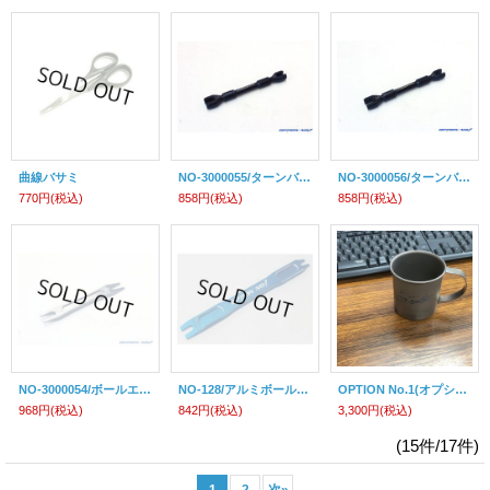
曲線バサミ
NO-3000055/ターンバックル・ツール 3/3.5mm
NO-3000056/ターンバックル・ツール 4/5mm
770円
(税込)
858円
(税込)
858円
(税込)
NO-3000054/ボールエンドオープナー 4.3/4.8
NO-128/アルミボールエンドリムーバー
OPTION No.1(オプションNo.1)/チタンマグカップ『新潟県燕市製』
968円
(税込)
842円
(税込)
3,300円
(税込)
(15件/17件)
1
2
次
»