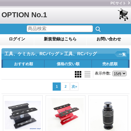
PCサイト
OPTION No.1
ログイン
新規登録はこちら
お問い合わせ
工具、ケミカル、RCバッグ > 工具、RCバッグ
一覧
おすすめ順
価格の安い順
売れ筋順
表示件数
:
1
2
次
»