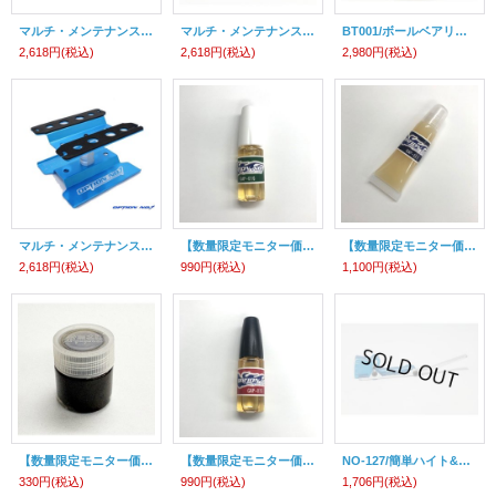
マルチ・メンテナンス・スタンド（ブラック）
マルチ・メンテナンス・スタンド（レッド）
BT001/ボールベアリング洗浄＆グリスアップツール（ベアリングリフレッシュ）
2,618円
(税込)
2,618円
(税込)
2,980円
(税込)
マルチ・メンテナンス・スタンド（ライトブルー）
【数量限定モニター価格】GAP-016/ベアリングオイル
【数量限定モニター価格】GAP-017/メタルグリス
2,618円
(税込)
990円
(税込)
1,100円
(税込)
【数量限定モニター価格】NO-100289/モリブデングリス（潤滑油添加剤配合/10g）
【数量限定モニター価格】GAP-015/メタルオイル
NO-127/簡単ハイト&リバウンドゲージ (ストッパー付)
330円
(税込)
990円
(税込)
1,706円
(税込)