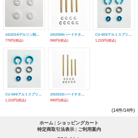
2410314/デルリン削り出しダンパーピストン (5穴/4個入)タミヤアルミダンパーセット用/直径9.9mm
2410309/ハードチタンコート・ダンパーシャフト/タミヤ・オンロード用(29mm/4本入)
CU-003/アルミスプリングリテーナー（ボールベアリング仕様）スプリング内径：約12.8-約13.5ｍｍ
770円
(税込)
990円
(税込)
1,210円
(税込)
CU-004/アルミスプリングリテーナー（ボールベアリング仕様）スプリング内径：約13.5-約14ｍｍ
2410310/ハードチタンコート・ダンパーシャフト/タミヤ・バギーカー用(42mm/2本・53mm/2本)
1,210円
(税込)
990円
(税込)
(14件/14件)
ホーム
|
ショッピングカート
特定商取引法表示
|
ご利用案内