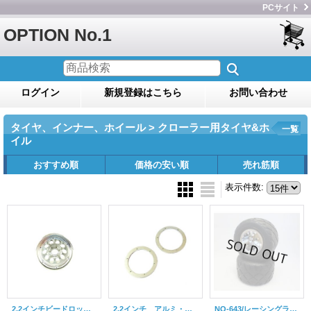
PCサイト
OPTION No.1
ログイン
新規登録はこちら
お問い合わせ
タイヤ、インナー、ホイール > クローラー用タイヤ&ホ
一覧
イル
おすすめ順
価格の安い順
売れ筋順
表示件数
:
2.2インチビードロックホイール（2コ入り/リング別）
2.2インチ アルミ・ビードロックリング（4コ入り）*1台分ですと２セット（８コ）必要です。
NO-643/レーシングラジアルタイヤ・メッキホイルセット(WR02 リア用/接着済)