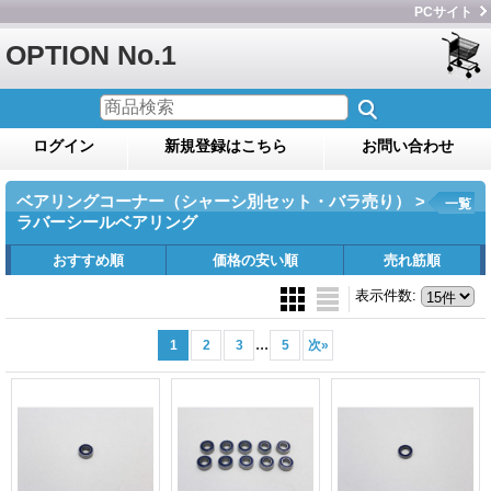
PCサイト
OPTION No.1
ログイン
新規登録はこちら
お問い合わせ
ベアリングコーナー（シャーシ別セット・バラ売り） >
一覧
ラバーシールベアリング
おすすめ順
価格の安い順
売れ筋順
表示件数
:
...
1
2
3
5
次
»