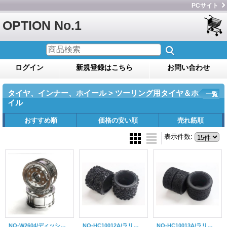
PCサイト
OPTION No.1
ログイン
新規登録はこちら
お問い合わせ
タイヤ、インナー、ホイール > ツーリング用タイヤ＆ホ
一覧
イル
おすすめ順
価格の安い順
売れ筋順
表示件数
:
NO-W2604/ディッシュホイール(シルバーメッキ/2個入）（26mm幅/オフセット4mm）
NO-HC10012A/ラリータイヤ（インナースポンジ付/4個入）
NO-HC10013A/ラリータイヤ（インナースポンジ付/4個入）