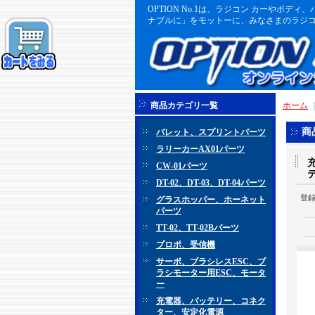
OPTION No.1は、ラジコン カーや
ナブルに」をモットーに、みなさまのラジコ
商品カテゴリ一覧
ホーム
商
バレット、スプリントパーツ
ラリーカーAX01パーツ
CW-01パーツ
DT-02、DT-03、DT-04パーツ
登
グラスホッパー、ホーネット
パーツ
TT-02、TT-02Bパーツ
プロポ、受信機
サーボ、ブラシレスESC、ブ
ラシモーター用ESC、モータ
ー
充電器、バッテリー、コネク
ター、安定化電源