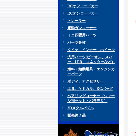
RCオフロードカー
RCオンロードカー
トレーラー
電動ガンコーナー
ミニ四駆用パーツ
パーツ各種
タイヤ、インナー、ホイール
汎用パーツ(ピニオン、スパ
ー、LED、コネクターなど）
燃料・始動用具・エンジンカ
ーパーツ
ボディ、アクセサリー
工具、ケミカル、RCバッグ
ベアリングコーナー（シャー
シ別セット・バラ売り）
3Dメタルパズル
販売終了品