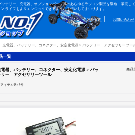
ボディ、バッテリー、充電器、オプションパーツ等のあらゆるラジコン製品を製造・販売
ン ライフをよりエンジョイできるようお手伝いしてまいります。
｜
ご利用案内
お問い合わせ
｜
充電器、バッテリー、コネクター、安定化電源 > バッテリー アクセサリーツー
品一覧
商品
充電器、バッテリー、コネクター、安定化電源 > バッ
テリー アクセサリーツール
録アイテム数
:
5件