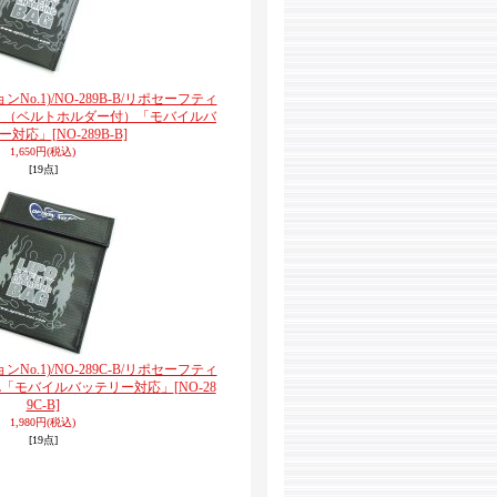
ョンNo.1)/NO-289B-B/リポセーフティ
S （ベルトホルダー付）「モバイルバ
ー対応」
[NO-289B-B]
1,650円
(税込)
[19点]
ョンNo.1)/NO-289C-B/リポセーフティ
L「モバイルバッテリー対応」
[NO-28
9C-B]
1,980円
(税込)
[19点]