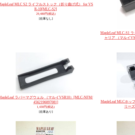
MapleLeaf MLC S2 ライフルストック（折り曲げ式） for VS
R-10
[MLC-S2]
29,480円
(税込)
[在庫なし]
MapleLeaf MLC
ャリア （マルイVS
MapleLeaf ラバーマグウェル （マルイVSR10）
[MLC-NFM/
MapleLeaf MLC
4562196097081]
リーズ
1,430円
(税込)
[在庫あり]