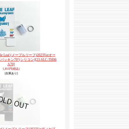
aple Leaf (メープルリーフ)2023Verオー
ッキン70°(シリコン)
[23-SLC-TH06
A70]
1,815円
(税込)
[在庫あり]