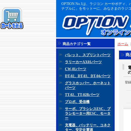
OPTION No.1は、ラジコン カーや
ナブルに」をモットーに、みなさまのラジコ
商品カテゴリ一覧
ホーム
商
バレット、スプリントパーツ
ラリーカーAX01パーツ
電
CW-01パーツ
DT-02、DT-03、DT-04パーツ
登
グラスホッパー、ホーネット
パーツ
TT-02、TT-02Bパーツ
プロポ、受信機
サーボ、ブラシレスESC、ブ
ラシモーター用ESC、モータ
ー
充電器、バッテリー、コネク
ター、安定化電源