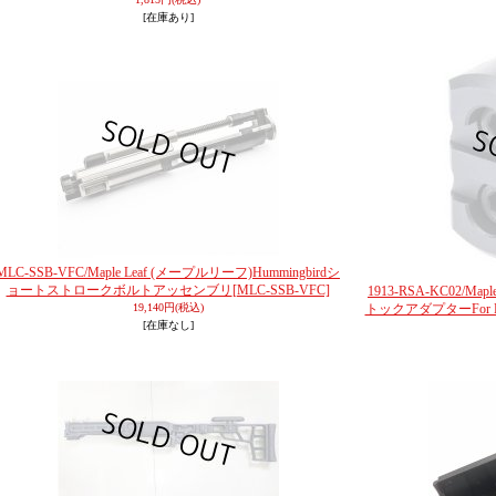
[在庫あり]
MLC-SSB-VFC/Maple Leaf (メープルリーフ)Hummingbirdシ
ョートストロークボルトアッセンブリ
[MLC-SSB-VFC]
1913-RSA-KC02/M
19,140円
(税込)
トックアダプターFor KJW
[在庫なし]