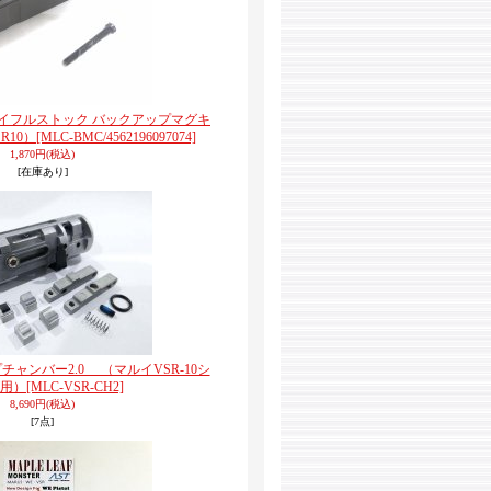
-S1 ライフルストック バックアップマグキ
R10）
[MLC-BMC/4562196097074]
1,870円
(税込)
[在庫あり]
ホップチャンバー2.0 （マルイVSR-10シ
用）
[MLC-VSR-CH2]
8,690円
(税込)
[7点]