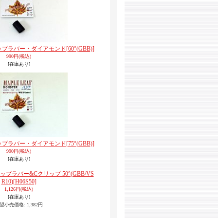
ホップラバー・ダイアモンド
[60°(GBB)]
990円
(税込)
[在庫あり]
ホップラバー・ダイアモンド
[75°(GBB)]
990円
(税込)
[在庫あり]
ップラバー&Cクリップ 50°(GBB/VS
R10)
[H06S50]
1,126円
(税込)
[在庫あり]
望小売価格
:
1,382円