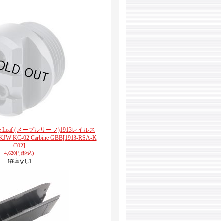
aple Leaf (メープルリーフ)1913レイルス
 KC-02 Carbine GBB
[1913-RSA-K
C02]
4,620円
(税込)
[在庫なし]