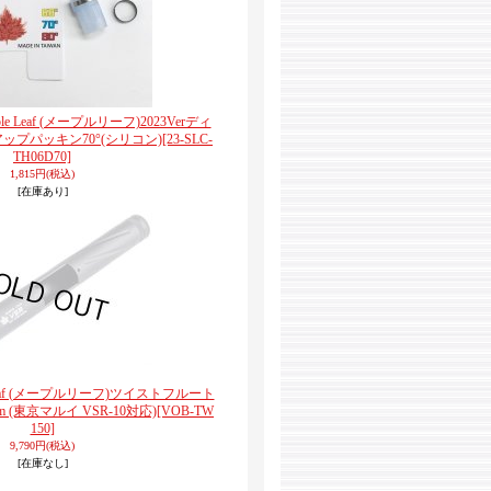
aple Leaf (メープルリーフ)2023Verディ
プパッキン70°(シリコン)
[23-SLC-
TH06D70]
1,815円
(税込)
[在庫あり]
e Leaf (メープルリーフ)ツイストフルート
 (東京マルイ VSR-10対応)
[VOB-TW
150]
9,790円
(税込)
[在庫なし]