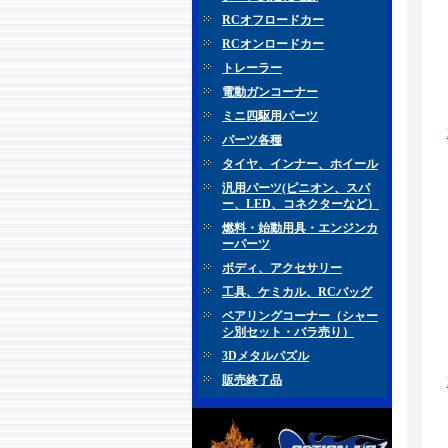
RCオフロードカー
RCオンロードカー
トレーラー
電動ガンコーナー
ミニ四駆用パーツ
パーツ各種
タイヤ、インナー、ホイール
汎用パーツ(ピニオン、スパ
ー、LED、コネクターなど）
燃料・始動用具・エンジンカ
ーパーツ
ボディ、アクセサリー
工具、ケミカル、RCバッグ
ベアリングコーナー（シャー
シ別セット・バラ売り）
3Dメタルパズル
販売終了品