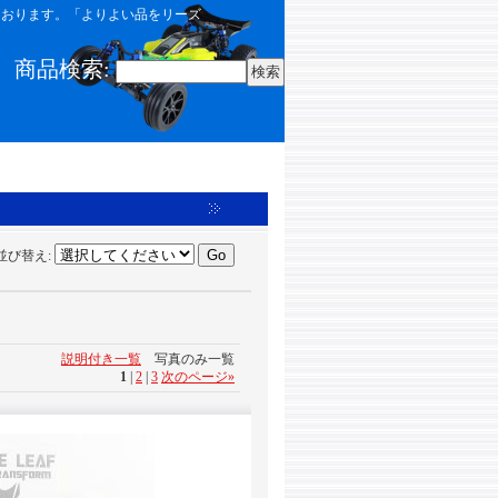
しております。「よりよい品をリーズ
商品検索
:
並び替え
:
説明付き一覧
写真のみ一覧
1
|
2
|
3
次のページ
»