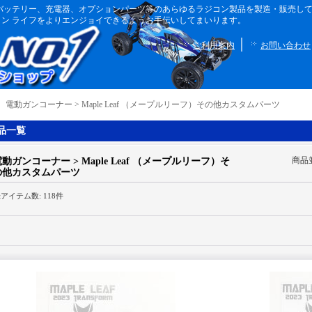
ボディ、バッテリー、充電器、オプションパーツ等のあらゆるラジコン製品を製造・販売
ン ライフをよりエンジョイできるようお手伝いしてまいります。
｜
ご利用案内
お問い合わせ
｜
電動ガンコーナー > Maple Leaf （メープルリーフ）その他カスタムパーツ
品一覧
商品
動ガンコーナー > Maple Leaf （メープルリーフ）そ
の他カスタムパーツ
録アイテム数
:
118件