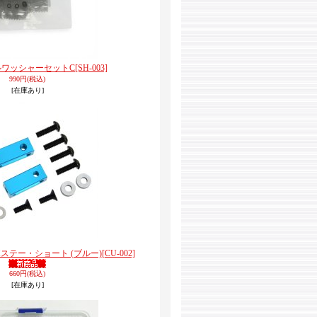
メタルワッシャーセットC
[SH-003]
990円
(税込)
[在庫あり]
ーボステー・ショート (ブルー)
[CU-002]
660円
(税込)
[在庫あり]