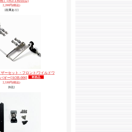
7用）
[NO-TS01032]
2,200円
(税込)
[在庫あり]
ビライザーセット・フロント/ワイルドワ
バギー
[AOB-006]
2,530円
(税込)
[8点]