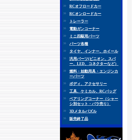
RCオフロードカー
RCオンロードカー
トレーラー
電動ガンコーナー
ミニ四駆用パーツ
パーツ各種
タイヤ、インナー、ホイール
汎用パーツ(ピニオン、スパ
ー、LED、コネクターなど）
燃料・始動用具・エンジンカ
ーパーツ
ボディ、アクセサリー
工具、ケミカル、RCバッグ
ベアリングコーナー（シャー
シ別セット・バラ売り）
3Dメタルパズル
販売終了品