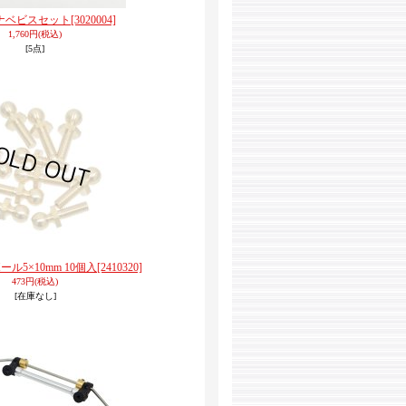
04/ナベビスセット
[3020004]
1,760円
(税込)
[5点]
ボール5×10mm 10個入
[2410320]
473円
(税込)
[在庫なし]