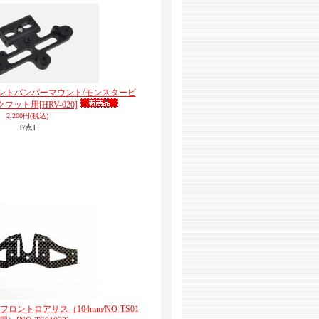
フロントバンパーマウント/モンスタービ
クフット用
[HRV-020]
2,200円
(税込)
[7点]
ボンフロントロアサス（104mm/NO-TS01