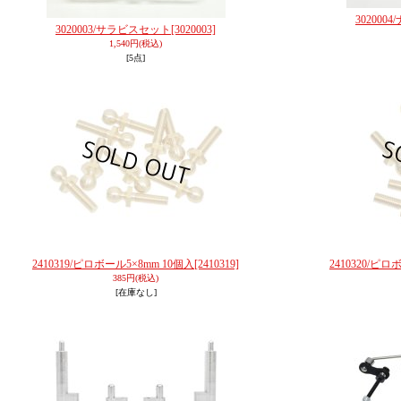
30200
3020003/サラビスセット
[3020003]
1,540円
(税込)
[5点]
2410319/ピロボール5×8mm 10個入
[2410319]
2410320/ピロ
385円
(税込)
[在庫なし]