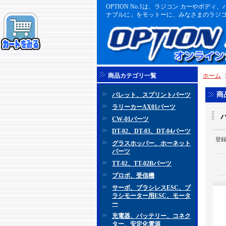
OPTION No.1は、ラジコン カーや
ナブルに」をモットーに、みなさまのラジコ
商品カテゴリ一覧
ホーム
商
バレット、スプリントパーツ
ラリーカーAX01パーツ
CW-01パーツ
DT-02、DT-03、DT-04パーツ
登
グラスホッパー、ホーネット
パーツ
TT-02、TT-02Bパーツ
プロポ、受信機
サーボ、ブラシレスESC、ブ
ラシモーター用ESC、モータ
ー
充電器、バッテリー、コネク
ター、安定化電源