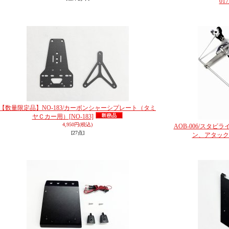
01
【数量限定品】NO-183/カーボンシャーシプレート（タミ
ヤＣカー用）
[NO-183]
4,950円
(税込)
AOB-006/スタ
[27点]
ン、アタック