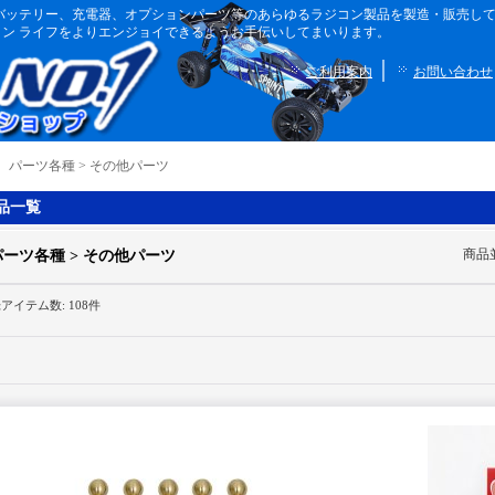
ボディ、バッテリー、充電器、オプションパーツ等のあらゆるラジコン製品を製造・販売
ン ライフをよりエンジョイできるようお手伝いしてまいります。
｜
ご利用案内
お問い合わせ
｜
パーツ各種 > その他パーツ
品一覧
商品
パーツ各種 > その他パーツ
録アイテム数
:
108件