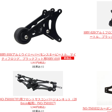
HRV-020/アルミ
ートル、ブラッ
HRV-010/アルミウイリーバー/モンスタービートル、マイ
ティフロツグ、ブラックフット用
[HRV-010]
1,815円
(税込)
[在庫あり]
NO-TS01017/F1用フロントサスコンバージョンキット（20
0ｍｍ幅用）
[NO-TS01017]
5,940円
(税込)
NO-TS01032/カー
[在庫あり]