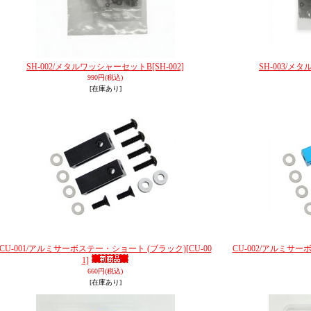
SH-002/メタルワッシャーセットB
[SH-002]
SH-003/
990円
(税込)
[在庫あり]
CU-001/アルミサーボステー・ショート (ブラック)
[CU-00
CU-002/アルミサ
1]
660円
(税込)
[在庫あり]