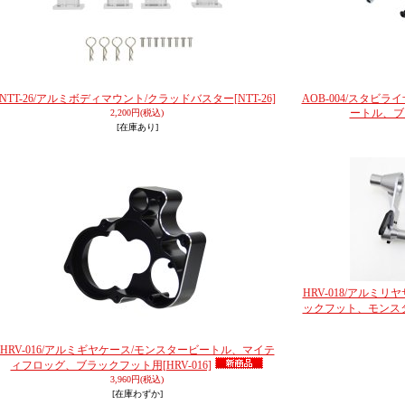
NTT-26/アルミボディマウント/クラッドバスター
[NTT-26]
AOB-004/スタビ
ートル、ブ
2,200円
(税込)
[在庫あり]
HRV-018/アルミ
ックフット、モンス
HRV-016/アルミギヤケース/モンスタービートル、マイテ
ィフロッグ、ブラックフット用
[HRV-016]
3,960円
(税込)
[在庫わずか]