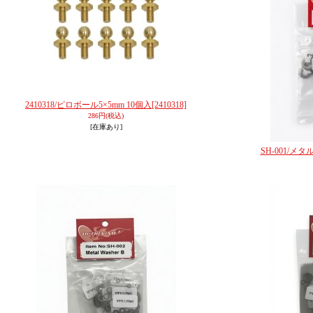
2410318/ピロボール5×5mm 10個入
[2410318]
286円
(税込)
[在庫あり]
SH-001/