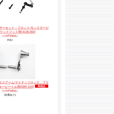
ライザーセット・フロント/モンスタービ
ラックフット用
[AOB-004]
2,530円
(税込)
[9点]
リヤサスアーム/マイティフロッグ、ブラ
タービートル用
[HRV-018]
9,350円
(税込)
[在庫あり]