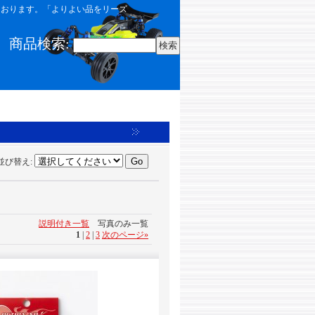
しております。「よりよい品をリーズ
商品検索
:
並び替え
:
説明付き一覧
写真のみ一覧
1
|
2
|
3
次のページ
»