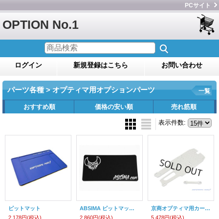
PCサイト
OPTION No.1
ログイン
新規登録はこちら
お問い合わせ
パーツ各種 > オプティマ用オプションパーツ
一覧
おすすめ順
価格の安い順
売れ筋順
表示件数
:
ピットマット
ABSIMA ピットマット 43×90cm
京商オプティマ用カーボンセカンドフロアプレート＆セカンドフロアホルダープレート（SSG)
2,178円
(税込)
2,860円
(税込)
5,478円
(税込)