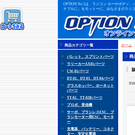
OPTION No.1は、ラジコン カーや
ナブルに」をモットーに、みなさまのラジコ
商品カテゴリ一覧
ホーム
商
バレット、スプリントパーツ
ラリーカーAX01パーツ
CW-01パーツ
DT-02、DT-03、DT-04パーツ
登
グラスホッパー、ホーネット
パーツ
TT-02、TT-02Bパーツ
プロポ、受信機
サーボ、ブラシレスESC、ブ
ラシモーター用ESC、モータ
ー
充電器、バッテリー、コネク
ター、安定化電源