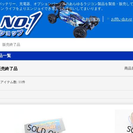
ボディ、バッテリー、充電器、オプションパーツ等のあらゆるラジコン製品を製造・販売
ン ライフをよりエンジョイできるようお手伝いしてまいります。
｜
ご利用案内
お問い合わせ
｜
販売終了品
品一覧
商品
販売終了品
録アイテム数
:
11件