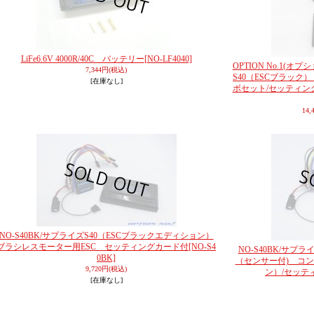
LiFe6.6V 4000R/40C バッテリー
[NO-LF4040]
OPTION No.1(オプシ
7,344円
(税込)
S40（ESCブラック
[在庫なし]
ボセット/セッティン
14,
NO-S40BK/サプライズS40（ESCブラックエディション）
ブラシレスモーター用ESC セッティングカード付
[NO-S4
NO-S40BK/サプ
0BK]
（センサー付) コン
9,720円
(税込)
ン）/セッテ
[在庫なし]