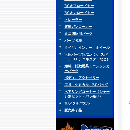
RCオフロードカー
RCオンロードカー
トレーラー
電動ガンコーナー
ミニ四駆用パーツ
パーツ各種
タイヤ、インナー、ホイール
汎用パーツ(ピニオン、スパ
ー、LED、コネクターなど）
燃料・始動用具・エンジンカ
ーパーツ
ボディ、アクセサリー
工具、ケミカル、RCバッグ
ベアリングコーナー（シャー
シ別セット・バラ売り）
3Dメタルパズル
販売終了品