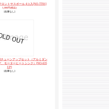
ロントサスボール 4コ入
[NO-TT01]
1,080円
(税込)
[在庫なし]
用チューンアップセット（アルミダン
グ、モーターヒートシンク）
[NO-635
UP]
[在庫なし]