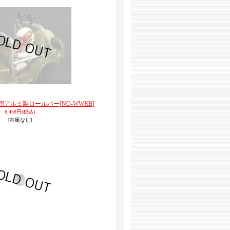
用アルミ製ロールバー
[NO-WWRB]
6,458円
(税込)
[在庫なし]