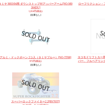
タミヤ M03/04用 ダウンストップ付アッパーアーム
[NO-M0
ローフリクション・フ
304DU]
1,814円
(税込)
[在庫なし]
ヨコモドリフトカー
アルミ・ドックボーン 2コ入（タミヤブルー）
[NO-TT08]
パー、フルベアリン
972円
(税込)
[在庫なし]
スーパーロックファイター2.2
[BS703T]