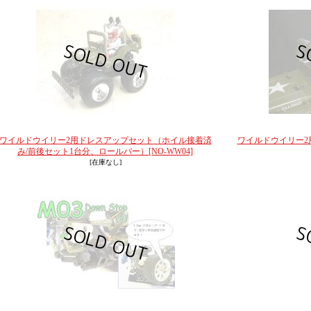
ワイルドウイリー2用ドレスアップセット（ホイル接着済
ワイルドウイリー2
み/前後セット1台分、ロールバー）
[NO-WW04]
[在庫なし]