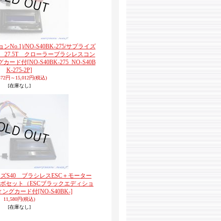
ョンNo.1)/NO-S40BK-275/サプライズ
） 27.5T クローラーブラシレスコン
グカード付
[NO-S40BK-275_NO-S40B
K-275-2P]
472円～15,012円
(税込)
[在庫なし]
ライズS40 ブラシレスESC＋モーター
ボセット（ESCブラックエディショ
ィングカード付
[NO-S40BK-]
11,580円
(税込)
[在庫なし]