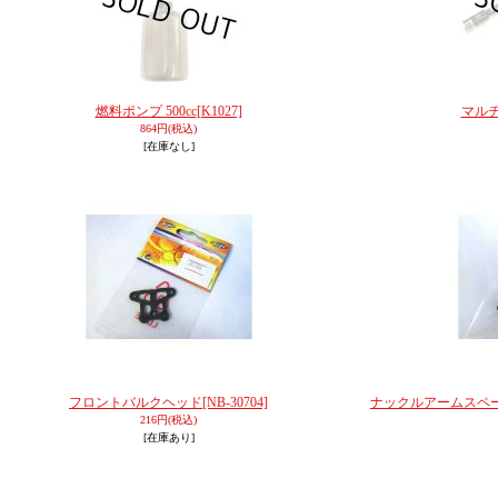
燃料ポンプ 500cc
[K1027]
マル
864円
(税込)
[在庫なし]
フロントバルクヘッド
[NB-30704]
ナックルアームスペ
216円
(税込)
[在庫あり]