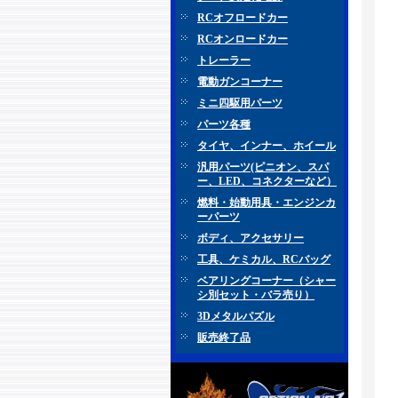
RCオフロードカー
RCオンロードカー
トレーラー
電動ガンコーナー
ミニ四駆用パーツ
パーツ各種
タイヤ、インナー、ホイール
汎用パーツ(ピニオン、スパ
ー、LED、コネクターなど）
燃料・始動用具・エンジンカ
ーパーツ
ボディ、アクセサリー
工具、ケミカル、RCバッグ
ベアリングコーナー（シャー
シ別セット・バラ売り）
3Dメタルパズル
販売終了品