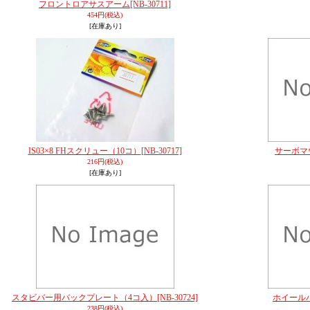
フロントロアサスアーム
[NB-30711]
454円
(税込)
[在庫あり]
IS03×8 FHスクリュー（10コ）
[NB-30717]
サーボマ
216円
(税込)
[在庫あり]
スタビバー用バックプレート（4コ入）
[NB-30724]
ホイール
238円
(税込)