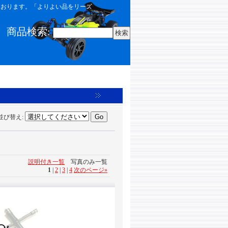
しております。「よりよい品をリーズ
商品検索
:
並び替え
:
説明付き一覧
写真のみ一覧
1
|
2
|
3
|
4
次のページ
»