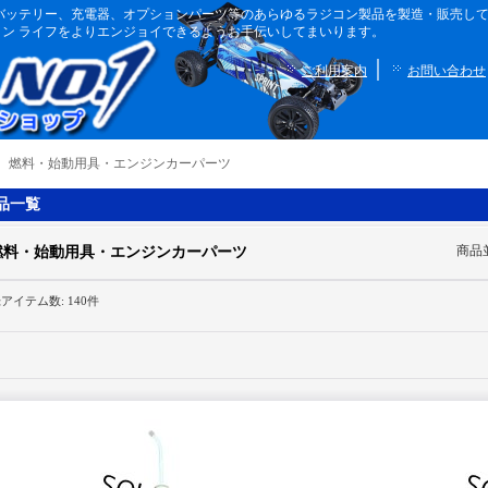
ボディ、バッテリー、充電器、オプションパーツ等のあらゆるラジコン製品を製造・販売
ン ライフをよりエンジョイできるようお手伝いしてまいります。
｜
ご利用案内
お問い合わせ
｜
燃料・始動用具・エンジンカーパーツ
品一覧
商品
燃料・始動用具・エンジンカーパーツ
録アイテム数
:
140件