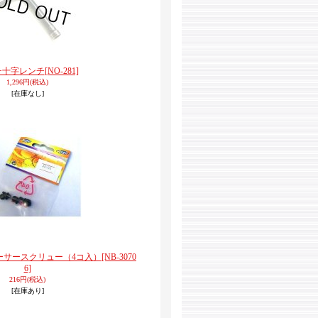
チ十字レンチ
[NO-281]
1,296円
(税込)
[在庫なし]
ーサースクリュー（4コ入）
[NB-3070
6]
216円
(税込)
[在庫あり]