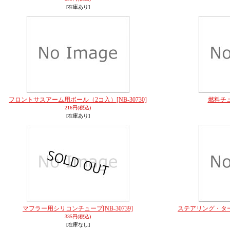
[在庫あり]
フロントサスアーム用ボール（2コ入）
[NB-30730]
燃料チュ
216円
(税込)
[在庫あり]
マフラー用シリコンチューブ
[NB-30739]
ステアリング・タ
335円
(税込)
[在庫なし]