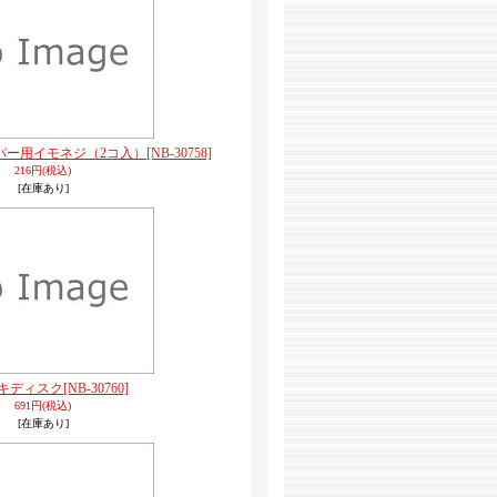
パー用イモネジ（2コ入）
[NB-30758]
216円
(税込)
[在庫あり]
キディスク
[NB-30760]
691円
(税込)
[在庫あり]