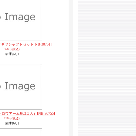
ドギヤシャフトセット
[NB-30751]
356円
(税込)
[在庫あり]
ロワアーム用/2コ入）
[NB-30755]
216円
(税込)
[在庫あり]