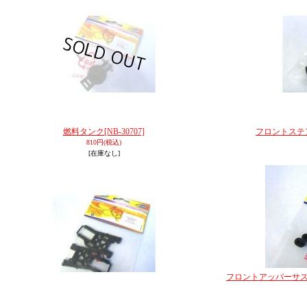
燃料タンク
[NB-30707]
フロントステ
810円
(税込)
[在庫なし]
フロントアッパーサス