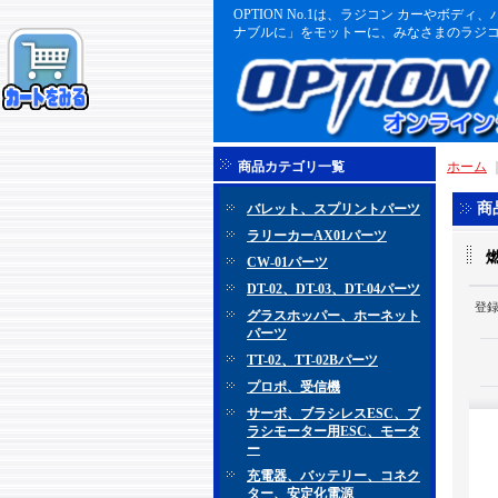
OPTION No.1は、ラジコン カーや
ナブルに」をモットーに、みなさまのラジコ
商品カテゴリ一覧
ホーム
商
バレット、スプリントパーツ
ラリーカーAX01パーツ
CW-01パーツ
DT-02、DT-03、DT-04パーツ
登
グラスホッパー、ホーネット
パーツ
TT-02、TT-02Bパーツ
プロポ、受信機
サーボ、ブラシレスESC、ブ
ラシモーター用ESC、モータ
ー
充電器、バッテリー、コネク
ター、安定化電源