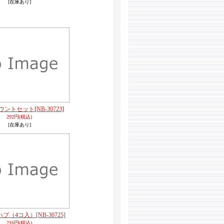
[在庫あり]
ウントセット
[NB-30723]
292円
(税込)
[在庫あり]
ハブ（4コ入）
[NB-30725]
216円
(税込)