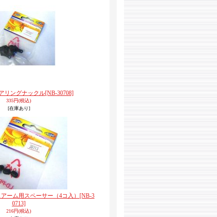
アリングナックル
[NB-30708]
335円
(税込)
[在庫あり]
アーム用スペーサー（4コ入）
[NB-3
0713]
216円
(税込)