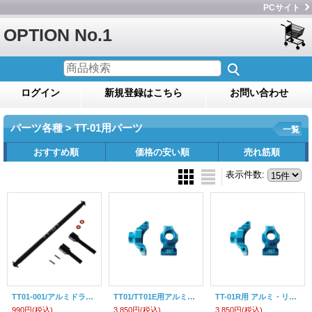
PCサイト
OPTION No.1
ログイン
新規登録はこちら
お問い合わせ
パーツ各種 > TT-01用パーツ
一覧
おすすめ順
価格の安い順
売れ筋順
表示件数
:
TT01-001/アルミドライブシャフトセット/TT01/TT01E
TT01/TT01E用アルミ・リヤハブキャリアトーイン3度 2コ入（タミヤブルー）
TT-01R用 アルミ・リヤハブキャリア トーイン2度 2コ入（タミヤブルー）
990円
(税込)
3,850円
(税込)
3,850円
(税込)