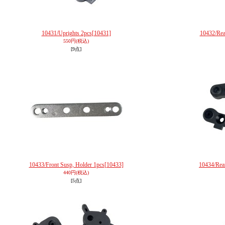
10431/Uprights 2pcs
[10431]
10432/Rea
550円
(税込)
[9点]
10433/Front Susp, Holder 1pcs
[10433]
10434/Rea
440円
(税込)
[5点]