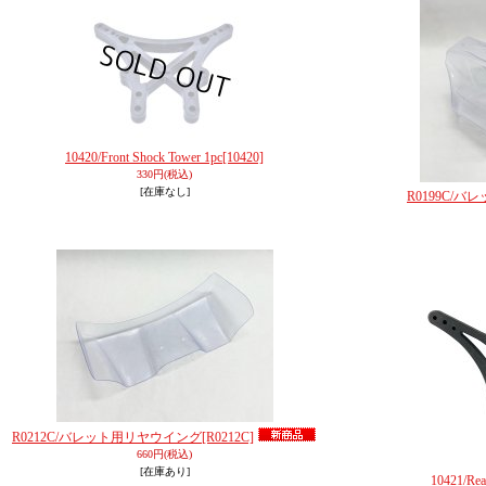
10420/Front Shock Tower 1pc
[10420]
330円
(税込)
[在庫なし]
R0199C/
R0212C/バレット用リヤウイング
[R0212C]
660円
(税込)
[在庫あり]
10421/Rea