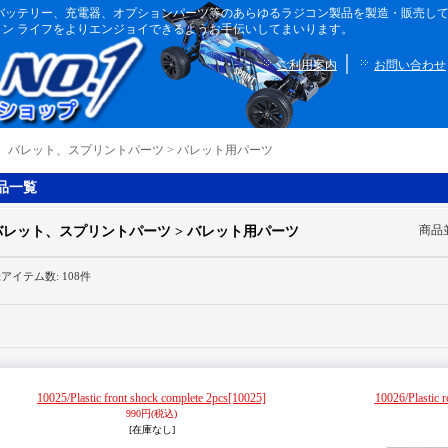
ボディ、バッテリー、充電器、オプションパーツ等のあらゆるラジコン製品を製造・販売
ン ライフをよりエンジョイできるようお手伝いしてまいります。
｜
ご利用案内
お問い合わせ
｜
バレット、スプリントパーツ > バレット用パーツ
品一覧
商品
バレット、スプリントパーツ > バレット用パーツ
録アイテム数
:
108件
10025/Plastic front shock complete 2pcs
[10025]
10026/Plastic r
990円
(税込)
[在庫なし]