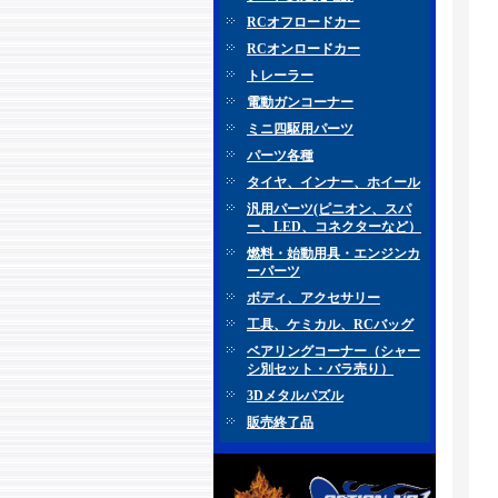
RCオフロードカー
RCオンロードカー
トレーラー
電動ガンコーナー
ミニ四駆用パーツ
パーツ各種
タイヤ、インナー、ホイール
汎用パーツ(ピニオン、スパ
ー、LED、コネクターなど）
燃料・始動用具・エンジンカ
ーパーツ
ボディ、アクセサリー
工具、ケミカル、RCバッグ
ベアリングコーナー（シャー
シ別セット・バラ売り）
3Dメタルパズル
販売終了品