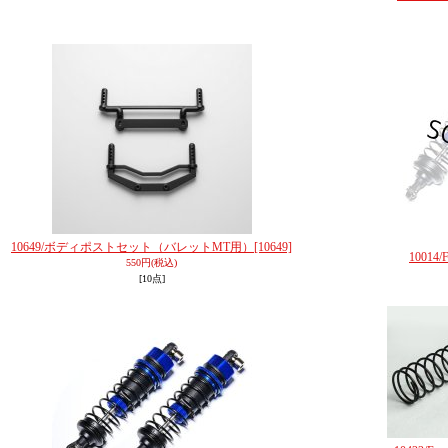
10649/ボディポストセット（バレットMT用）
[10649]
10014/F
550円
(税込)
[10点]