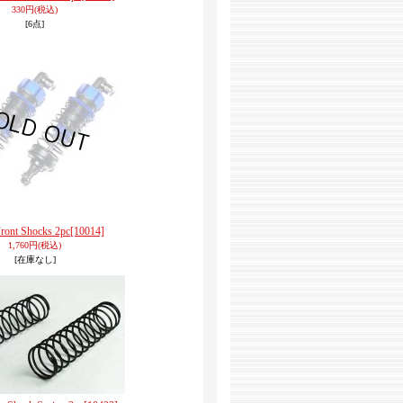
330円
(税込)
[6点]
ront Shocks 2pc
[10014]
1,760円
(税込)
[在庫なし]