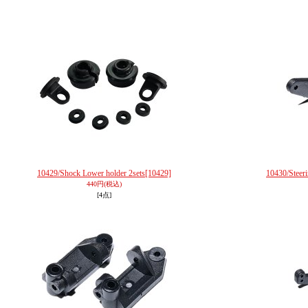
10429/Shock Lower holder 2sets
[10429]
10430/Steer
440円
(税込)
[4点]