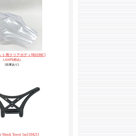
バレット用クリアボディ
[R0199C]
1,650円
(税込)
[在庫あり]
r Shock Tower 1pc
[10421]