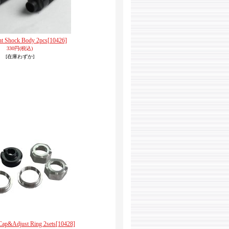
nt Shock Body 2pcs
[10426]
330円
(税込)
[在庫わずか]
Cap&Adjust Ring 2sets
[10428]