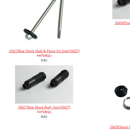
10426/Fro
10425/Rear Shock Shaft & Piston Set 2sets
[10425]
440円
(税込)
[5点]
10427/Rear Shock Body 2pcs
[10427]
330円
(税込)
[6点]
10428/Shock 