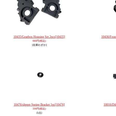
10435/Gearbox Housing Set 2pcs
[10435]
10436/Front
660円
(税込)
[在庫わずか]
10476/slipper Spring Bracket 1pc
[10476]
10016/Dif
330円
(税込)
[5点]