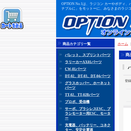
OPTION No.1は、ラジコン カーや
ナブルに」をモットーに、みなさまのラジコ
商品カテゴリ一覧
ホーム
商
バレット、スプリントパーツ
ラリーカーAX01パーツ
CW-01パーツ
DT-02、DT-03、DT-04パーツ
登
グラスホッパー、ホーネット
パーツ
TT-02、TT-02Bパーツ
プロポ、受信機
サーボ、ブラシレスESC、ブ
ラシモーター用ESC、モータ
ー
充電器、バッテリー、コネク
ター、安定化電源