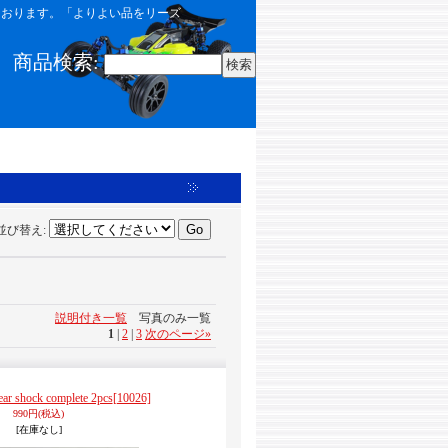
しております。「よりよい品をリーズ
商品検索
:
並び替え
:
説明付き一覧
写真のみ一覧
1
|
2
|
3
次のページ
»
ear shock complete 2pcs
[10026]
990円
(税込)
[在庫なし]