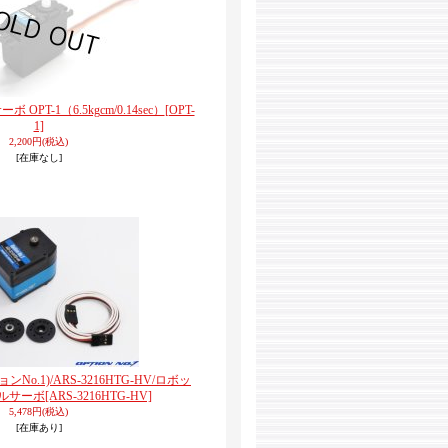
 OPT-1（6.5kgcm/0.14sec）
[OPT-
1]
2,200円
(税込)
[在庫なし]
ョンNo.1)/ARS-3216HTG-HV/ロボッ
ルサーボ
[ARS-3216HTG-HV]
5,478円
(税込)
[在庫あり]