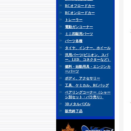
RCオフロードカー
RCオンロードカー
トレーラー
電動ガンコーナー
ミニ四駆用パーツ
パーツ各種
タイヤ、インナー、ホイール
汎用パーツ(ピニオン、スパ
ー、LED、コネクターなど）
燃料・始動用具・エンジンカ
ーパーツ
ボディ、アクセサリー
工具、ケミカル、RCバッグ
ベアリングコーナー（シャー
シ別セット・バラ売り）
3Dメタルパズル
販売終了品