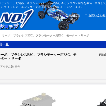
ボディ、バッテリー、充電器、オプションパーツ等のあらゆるラジコン製品を製造・販売
ン ライフをよりエンジョイできるようお手伝いしてまいります。
｜
ご利用案内
お問い合わせ
｜
サーボ、ブラシレスESC、ブラシモーター用ESC、モーター > サーボ
品一覧
商品
サーボ、ブラシレスESC、ブラシモーター用ESC、モ
ーター > サーボ
録アイテム数
:
10件