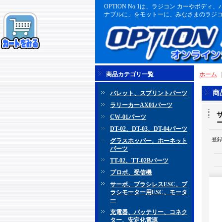
OPTION No.1は、ラジコン カーや
ナブルに」をモットーに、みなさまのラジコ
商品カテゴリ一覧
ホーム
商
バレット、スプリントパーツ
ラリーカーAX01パーツ
CW-01パーツ
DT-02、DT-03、DT-04パーツ
登
グラスホッパー、ホーネット
パーツ
TT-02、TT-02Bパーツ
プロポ、受信機
サーボ、ブラシレスESC、ブ
ラシモーター用ESC、モータ
ー
充電器、バッテリー、コネク
ター、安定化電源