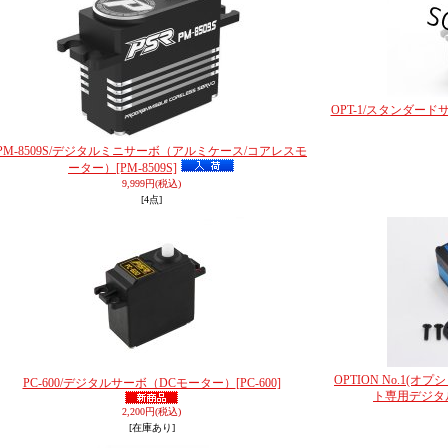
OPT-1/スタンダードサーボ
PM-8509S/デジタルミニサーボ（アルミケース/コアレスモ
ーター）
[PM-8509S]
9,999円
(税込)
[4点]
OPTION No.1(オプシ
PC-600/デジタルサーボ（DCモーター）
[PC-600]
ト専用デジタ
2,200円
(税込)
[在庫あり]