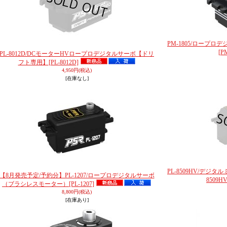
PM-1805/ロープ
[P
PL-8012D/DCモーターHVロープロデジタルサーボ【ドリ
フト専用】
[PL-8012D]
4,950円
(税込)
[在庫なし]
PL-8509HV/デ
【8月発売予定/予約分】PL-1207/ロープロデジタルサーボ
8509HV
（ブラシレスモーター）
[PL-1207]
8,800円
(税込)
[在庫あり]