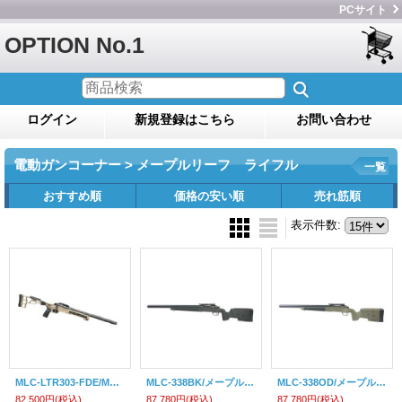
PCサイト
OPTION No.1
ログイン
新規登録はこちら
お問い合わせ
電動ガンコーナー > メープルリーフ ライフル
一覧
おすすめ順
価格の安い順
売れ筋順
表示件数
:
MLC-LTR303-FDE/Maple Leaf (メープルリーフ)MLC-LTRボルトアクション・エアソフトライフル(フラットダークアース)
MLC-338BK/メープルリーフ・スナイパーライフル(ブラック)【対象年令18才以上】
MLC-338OD/メープルリーフ・スナイパーライフル(オリーブドラブ/限定品)【対象年令18才以上】
82,500円
(税込)
87,780円
(税込)
87,780円
(税込)