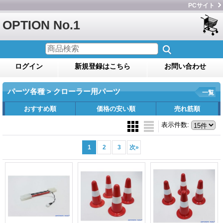
PCサイト
OPTION No.1
ログイン
新規登録はこちら
お問い合わせ
パーツ各種 > クローラー用パーツ
一覧
おすすめ順
価格の安い順
売れ筋順
表示件数
:
1
2
3
次
»