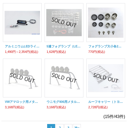
アルミニウムLEDライトバー
5連フォグランプ（LED5コ付）メッキシルバー
フォグランプ大小各2個入（LED別）
1,490円～2,354円
(税込)
1,628円
(税込)
770円
(税込)
VWアマロック用メタルロールゲージ フォグランプ4灯（LED付）（CC-01,WT-01)
ウニモグ406用メタルロールゲージ フォグランプ4灯（LED付）（CC-01,CW-01,CR-01)
ルーフキャリー（トヨタ ランドクルーザー40/フォード ブロンコ用/TYPE-B）
3,168円
(税込)
3,168円
(税込)
2,728円
(税込)
(15件/43件)
1
2
3
次
»