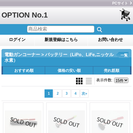
PCサイト
OPTION No.1
ログイン
新規登録はこちら
お問い合わせ
電動ガンコーナー > バッテリー（LiPo、LiFe,ニッケル
一覧
水素）
おすすめ順
価格の安い順
売れ筋順
表示件数
:
1
2
3
4
次
»