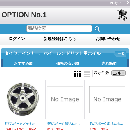
PCサイト
OPTION No.1
ログイン
新規登録はこちら
お問い合わせ
タイヤ、インナー、ホイール > ドリフト用ホイル
一覧
おすすめ順
価格の安い順
売れ筋順
表示件数
:
5本スポークメッキホイール（26mm/4コ入）
5Wスポーク深リムホイール・各色（オフ7mm/2個入）
5Wスポーク深リムホイール・各色（オフ7mm/4個入）
744円～1,326円
(税込)
810円
(税込)
1,209円
(税込)