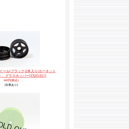
トホイール(ブラック)2本入り/ホーネット
ット、グラスホッパー
[ZX03-011]
660円
(税込)
[在庫あり]