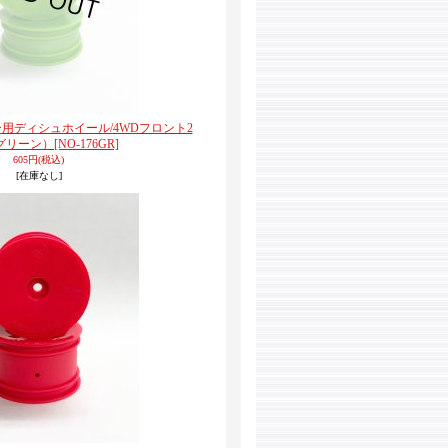
0バギー用ディシュホイール/4WDフロント2
グリーン）
[NO-176GR]
605円
(税込)
[在庫なし]