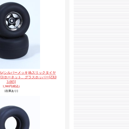
イール(シルバーメッキ)&スリックタイヤ
VO/ホーネット、グラスホッパー
[ZX0
3-005]
1,980円
(税込)
[在庫あり]