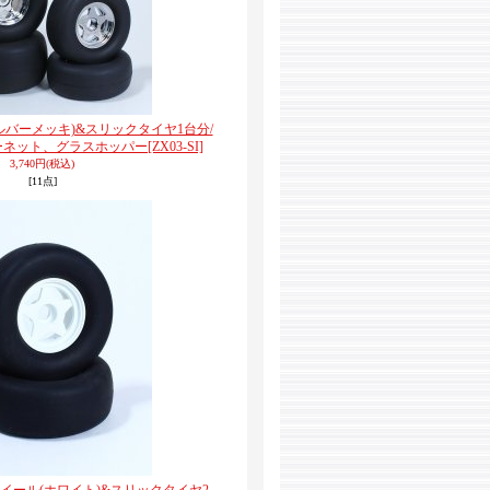
(シルバーメッキ)&スリックタイヤ1台分/
ホーネット、グラスホッパー
[ZX03-SI]
3,740円
(税込)
[11点]