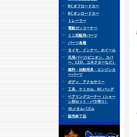
RCオフロードカー
RCオンロードカー
トレーラー
電動ガンコーナー
ミニ四駆用パーツ
パーツ各種
タイヤ、インナー、ホイール
汎用パーツ(ピニオン、スパ
ー、LED、コネクターなど）
燃料・始動用具・エンジンカ
ーパーツ
ボディ、アクセサリー
工具、ケミカル、RCバッグ
ベアリングコーナー（シャー
シ別セット・バラ売り）
3Dメタルパズル
販売終了品