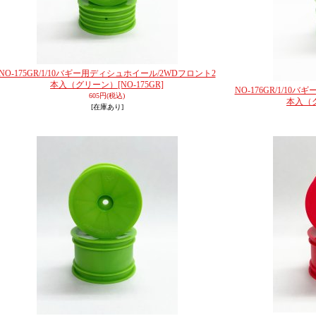
NO-175GR/1/10バギー用ディシュホイール/2WDフロント2
本入（グリーン）
[NO-175GR]
NO-176GR/1/1
605円
(税込)
本入（
[在庫あり]