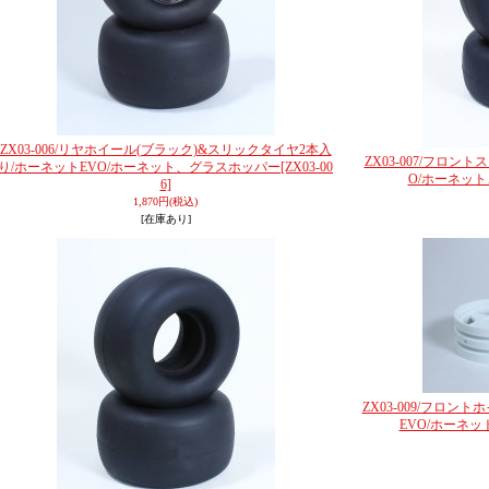
ZX03-006/リヤホイール(ブラック)&スリックタイヤ2本入
ZX03-007/フロ
り/ホーネットEVO/ホーネット、グラスホッパー
[ZX03-00
O/ホーネッ
6]
1,870円
(税込)
[在庫あり]
ZX03-009/フロン
EVO/ホーネ