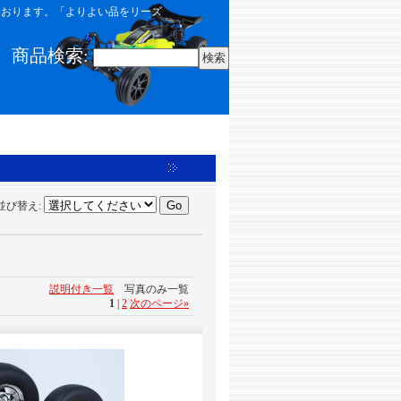
しております。「よりよい品をリーズ
商品検索
:
並び替え
:
説明付き一覧
写真のみ一覧
1
|
2
次のページ
»