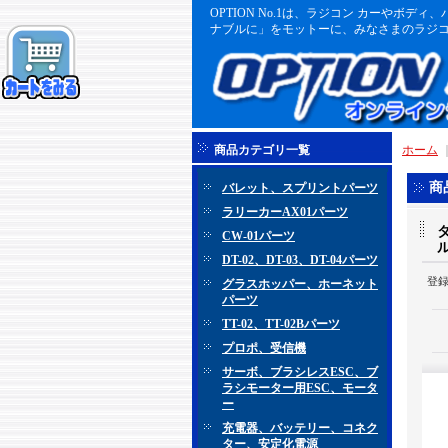
OPTION No.1は、ラジコン カーや
ナブルに」をモットーに、みなさまのラジコ
商品カテゴリ一覧
ホーム
商
バレット、スプリントパーツ
ラリーカーAX01パーツ
CW-01パーツ
DT-02、DT-03、DT-04パーツ
登
グラスホッパー、ホーネット
パーツ
TT-02、TT-02Bパーツ
プロポ、受信機
サーボ、ブラシレスESC、ブ
ラシモーター用ESC、モータ
ー
充電器、バッテリー、コネク
ター、安定化電源