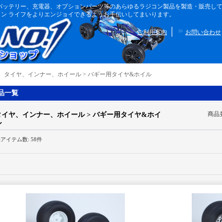
ボディ、バッテリー、充電器、オプションパーツ等のあらゆるラジコン製品を製造・販売
ン ライフをよりエンジョイできるようお手伝いしてまいります。
｜
ご利用案内
お問い合わせ
｜
タイヤ、インナー、ホイール > バギー用タイヤ&ホイル
品一覧
商品
タイヤ、インナー、ホイール > バギー用タイヤ&ホイ
ル
録アイテム数
:
58件