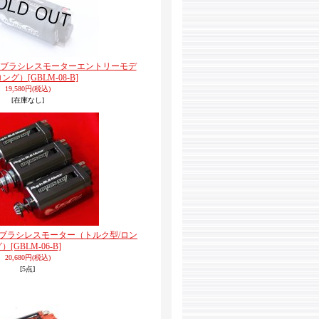
グインブラシレスモーターエントリーモデ
ロング）
[GBLM-08-B]
19,580円
(税込)
[在庫なし]
インブラシレスモーター（トルク型/ロン
グ）
[GBLM-06-B]
20,680円
(税込)
[5点]