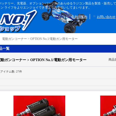
ボディ、バッテリー、充電器、オプションパーツ等のあらゆるラジコン製品を製造・販売
ン ライフをよりエンジョイできるようお手伝いしてまいります。
｜
ご利用案内
お問い合わせ
｜
電動ガンコーナー > OPTION No.1/電動ガン用モーター
品一覧
商品
動ガンコーナー > OPTION No.1/電動ガン用モーター
録アイテム数
:
27件