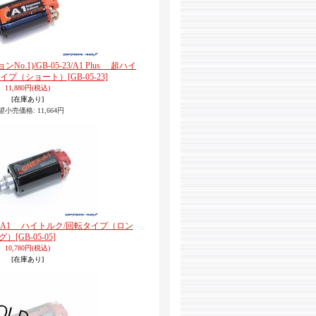
ンNo.1)/GB-05-23/A1 Plus 超ハイ
タイプ（ショート）
[GB-05-23]
11,880円
(税込)
[在庫あり]
望小売価格
:
11,664円
) A1 ハイトルク/回転タイプ（ロン
グ）
[GB-05-05]
10,780円
(税込)
[在庫あり]