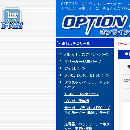
OPTION No.1は、ラジコン カーや
ナブルに」をモットーに、みなさまのラジコ
商品カテゴリ一覧
ホーム
商
バレット、スプリントパーツ
ラリーカーAX01パーツ
電
CW-01パーツ
DT-02、DT-03、DT-04パーツ
登
グラスホッパー、ホーネット
パーツ
TT-02、TT-02Bパーツ
プロポ、受信機
サーボ、ブラシレスESC、ブ
ラシモーター用ESC、モータ
ー
充電器、バッテリー、コネク
ター、安定化電源