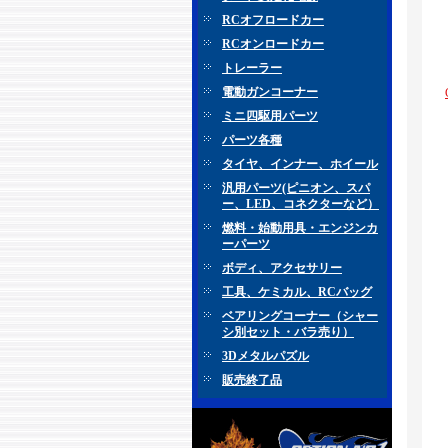
RCオフロードカー
RCオンロードカー
トレーラー
電動ガンコーナー
ミニ四駆用パーツ
パーツ各種
タイヤ、インナー、ホイール
汎用パーツ(ピニオン、スパ
ー、LED、コネクターなど）
燃料・始動用具・エンジンカ
ーパーツ
ボディ、アクセサリー
工具、ケミカル、RCバッグ
ベアリングコーナー（シャー
シ別セット・バラ売り）
3Dメタルパズル
販売終了品