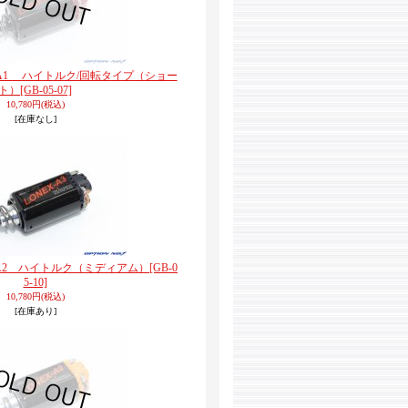
) A1 ハイトルク/回転タイプ（ショー
ト）
[GB-05-07]
10,780円
(税込)
[在庫なし]
) A2 ハイトルク（ミディアム）
[GB-0
5-10]
10,780円
(税込)
[在庫あり]