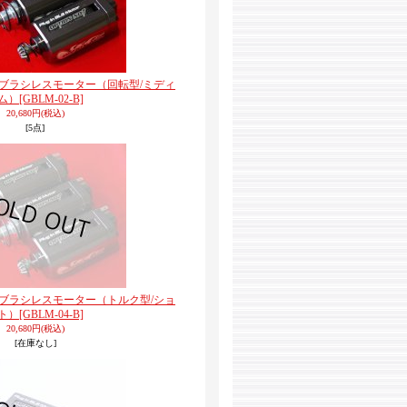
インブラシレスモーター（回転型/ミディ
ム）
[GBLM-02-B]
20,680円
(税込)
[5点]
インブラシレスモーター（トルク型/ショ
ト）
[GBLM-04-B]
20,680円
(税込)
[在庫なし]