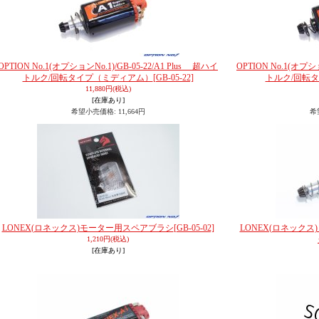
OPTION No.1(オプションNo.1)/GB-05-22/A1 Plus 超ハイ
OPTION No.1(オプショ
トルク/回転タイプ（ミディアム）
[GB-05-22]
トルク/回転
11,880円
(税込)
[在庫あり]
希望小売価格
:
11,664円
希
LONEX(ロネックス)モーター用スペアブラシ
[GB-05-02]
LONEX(ロネックス
1,210円
(税込)
[在庫あり]