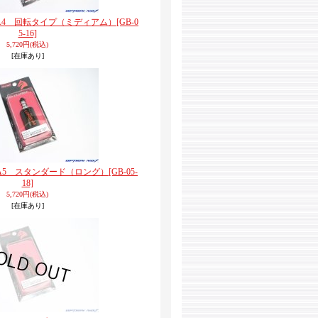
) A4 回転タイプ（ミディアム）
[GB-0
5-16]
5,720円
(税込)
[在庫あり]
) A5 スタンダード（ロング）
[GB-05-
18]
5,720円
(税込)
[在庫あり]