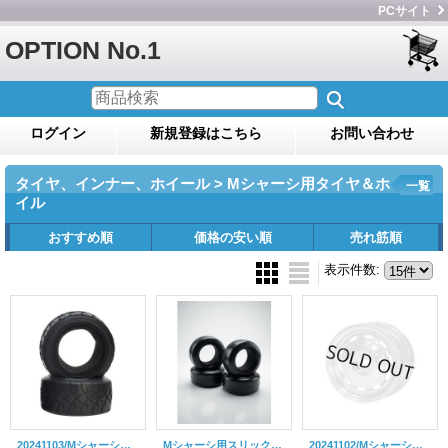
PCサイト
OPTION No.1
ログイン
新規登録はこちら
お問い合わせ
タイヤ、インナー、ホイール > Mシャーシ用タイヤ＆ホ
一覧
イル
おすすめ順
価格の安い順
売れ筋順
表示件数
:
20241103/Mシャーシ用ラジアルタイヤ(インナースポンジ付)2個入
Mシャーシ用スリックタイヤ（ソフト）インナースポンジ付/4個入
20241102/Mシャーシ用アルミホイール(ディシュ)2個入