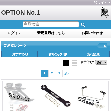
PCサイト
OPTION No.1
ログイン
新規登録はこちら
お問い合わせ
CW-01パーツ
一覧
おすすめ順
価格の安い順
売れ筋順
表示件数
:
1
2
3
次
»