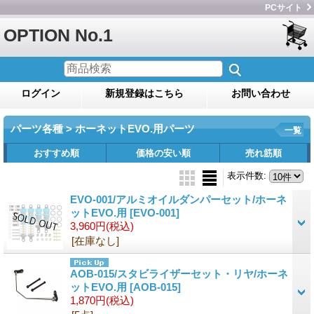
PCサイト
OPTION No.1
ログイン
新規登録はこちら
お問い合わせ
パーツ各種 > ホーネットEVO.用パーツ
一覧
おすすめ順
価格の安い順
売れ筋順
表示件数
:
EVO-001/アルミオイルダンパーセット/ホーネ
ットEVO.用
[EVO-001]
3,960円
(税込)
[在庫なし]
AOB-015/スタビライザーセット・リヤ/ホーネ
ットEVO.用
[AOB-015]
1,870円
(税込)