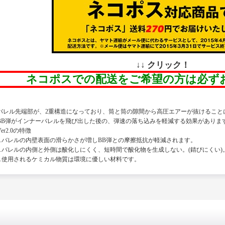
↓↓ クリック！
ネコポスでの配送をご希望の方は必ず
バレル先端部が、2重構造になっており、筒と筒の隙間から高圧エアーが抜けること
BB弾がインナーバレルを飛び出した後の、弾速の落ち込みを軽減する効果がありま
Ver2.0の特徴
1.バレルの内壁表面の滑らかさが増しBB弾との摩擦抵抗が軽減されます。
2.バレルの内側と外側は酸化しにくく、短時間で酸化物を生成しない。(錆びにくい)
3.使用されるケミカル物質は環境に優しい材料です。