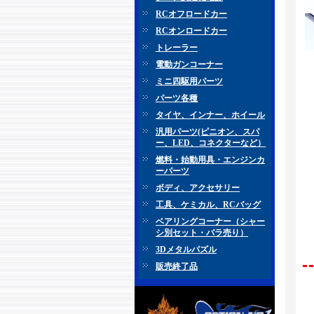
RCオフロードカー
RCオンロードカー
トレーラー
電動ガンコーナー
ミニ四駆用パーツ
パーツ各種
タイヤ、インナー、ホイール
汎用パーツ(ピニオン、スパ
ー、LED、コネクターなど）
燃料・始動用具・エンジンカ
ーパーツ
ボディ、アクセサリー
工具、ケミカル、RCバッグ
ベアリングコーナー（シャー
シ別セット・バラ売り）
3Dメタルパズル
販売終了品