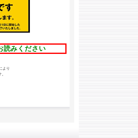
お読みください
により
す。
。