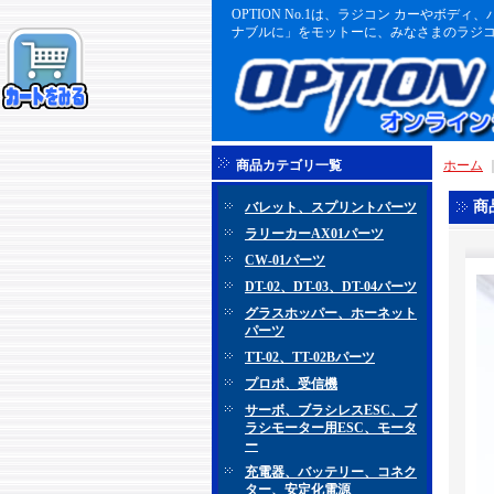
OPTION No.1は、ラジコン カーや
ナブルに」をモットーに、みなさまのラジコ
商品カテゴリ一覧
ホーム
商
バレット、スプリントパーツ
ラリーカーAX01パーツ
CW-01パーツ
DT-02、DT-03、DT-04パーツ
グラスホッパー、ホーネット
パーツ
TT-02、TT-02Bパーツ
プロポ、受信機
サーボ、ブラシレスESC、ブ
ラシモーター用ESC、モータ
ー
充電器、バッテリー、コネク
ター、安定化電源