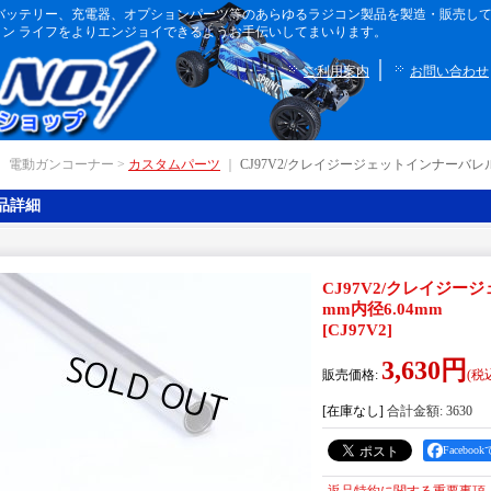
ボディ、バッテリー、充電器、オプションパーツ等のあらゆるラジコン製品を製造・販売
ン ライフをよりエンジョイできるようお手伝いしてまいります。
｜
ご利用案内
お問い合わせ
｜ 電動ガンコーナー >
カスタムパーツ
｜
CJ97V2/クレイジージェットインナーバレルVer
品詳細
CJ97V2/クレイジージ
mm内径6.04mm
[
CJ97V2
]
3,630円
販売価格
:
(税
[在庫なし]
合計金額
:
3630
Facebo