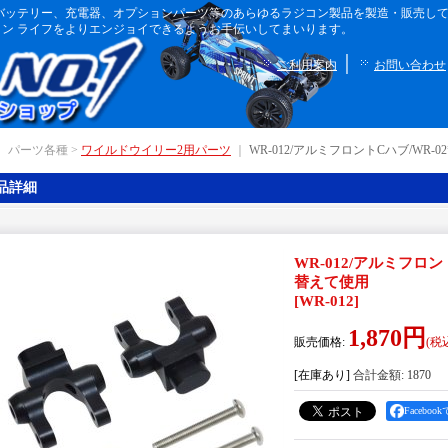
ボディ、バッテリー、充電器、オプションパーツ等のあらゆるラジコン製品を製造・販売
ン ライフをよりエンジョイできるようお手伝いしてまいります。
｜
ご利用案内
お問い合わせ
｜ パーツ各種 >
ワイルドウイリー2用パーツ
｜
WR-012/アルミフロントCハブ/WR-0
品詳細
WR-012/アルミフロン
替えて使用
[
WR-012
]
1,870円
販売価格
:
(税
[在庫あり]
合計金額
:
1870
Facebo