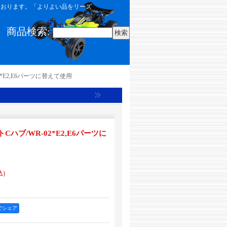
しております。「よりよい品をリーズ
商品検索
:
2*E2,E6パーツに替えて使用
トCハブ/WR-02*E2,E6パーツに
込)
okでシェア