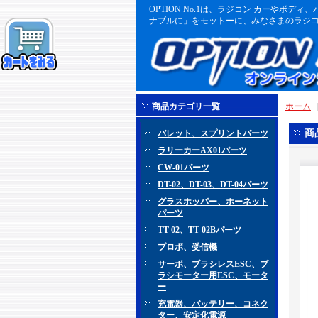
OPTION No.1は、ラジコン カーや
ナブルに」をモットーに、みなさまのラジコ
商品カテゴリ一覧
ホーム
商
バレット、スプリントパーツ
ラリーカーAX01パーツ
CW-01パーツ
DT-02、DT-03、DT-04パーツ
グラスホッパー、ホーネット
パーツ
TT-02、TT-02Bパーツ
プロポ、受信機
サーボ、ブラシレスESC、ブ
ラシモーター用ESC、モータ
ー
充電器、バッテリー、コネク
ター、安定化電源