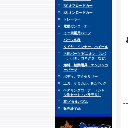
RCオフロードカー
RCオンロードカー
トレーラー
電動ガンコーナー
ミニ四駆用パーツ
パーツ各種
タイヤ、インナー、ホイール
汎用パーツ(ピニオン、スパ
ー、LED、コネクターなど）
燃料・始動用具・エンジンカ
ーパーツ
ボディ、アクセサリー
工具、ケミカル、RCバッグ
ベアリングコーナー（シャー
シ別セット・バラ売り）
3Dメタルパズル
販売終了品