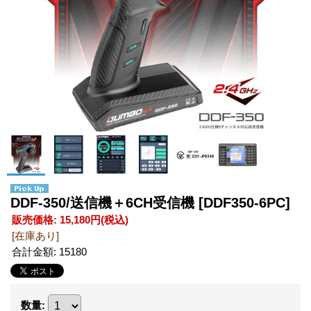
DDF-350/送信機＋6CH受信機
[DDF350-6PC]
販売価格
:
15,180円
(税込)
[在庫あり]
合計金額
:
15180
数量
: