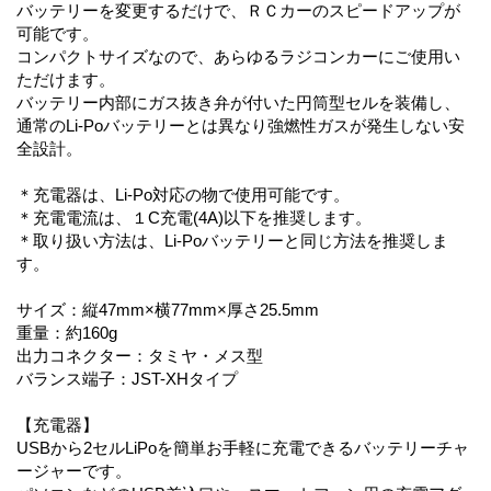
バッテリーを変更するだけで、ＲＣカーのスピードアップが
可能です。
コンパクトサイズなので、あらゆるラジコンカーにご使用い
ただけます。
バッテリー内部にガス抜き弁が付いた円筒型セルを装備し、
通常のLi-Poバッテリーとは異なり強燃性ガスが発生しない安
全設計。
＊充電器は、Li-Po対応の物で使用可能です。
＊充電電流は、１C充電(4A)以下を推奨します。
＊取り扱い方法は、Li-Poバッテリーと同じ方法を推奨しま
す。
サイズ：縦47mm×横77mm×厚さ25.5mm
重量：約160g
出力コネクター：タミヤ・メス型
バランス端子：JST-XHタイプ
【充電器】
USBから2セルLiPoを簡単お手軽に充電できるバッテリーチャ
ージャーです。