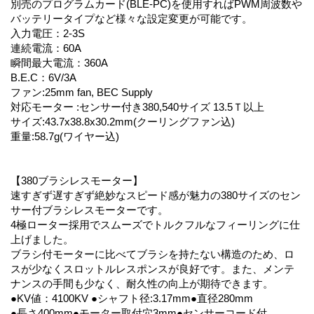
別売のプログラムカード(BLE-PC)を使用すればPWM周波数や
バッテリータイプなど様々な設定変更が可能です。
入力電圧：2-3S
連続電流：60A
瞬間最大電流：360A
B.E.C：6V/3A
ファン:25mm fan, BEC Supply
対応モーター :センサー付き380,540サイズ 13.5Ｔ以上
サイズ:43.7x38.8x30.2mm(クーリングファン込)
重量:58.7g(ワイヤー込)
【380ブラシレスモーター】
速すぎず遅すぎず絶妙なスピード感が魅力の380サイズのセン
サー付ブラシレスモーターです。
4極ローター採用でスムーズでトルクフルなフィーリングに仕
上げました。
ブラシ付モーターに比べてブラシを持たない構造のため、ロ
スが少なくスロットルレスポンスが良好です。また、メンテ
ナンスの手間も少なく、耐久性の向上が期待できます。
●KV値：4100KV ●シャフト径:3.17mm●直径280mm
●長さ400mm●モーター取付穴3mm●センサーコード付