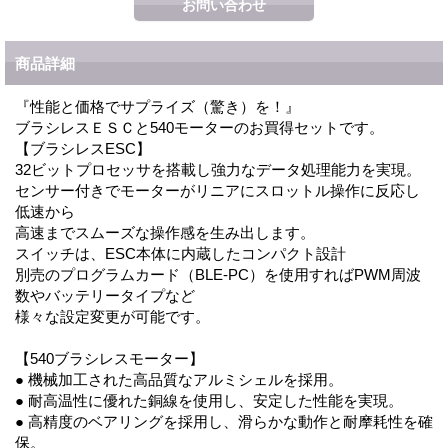
商品詳細
『性能と価格でサプライズ（驚き）を！』
ブラシレスＥＳＣと540モーターのお買得セットです。
【ブラシレスESC】
32ビットプロセッサを搭載し強力なデータ処理能力を実現。
センサー付きでモーターがリニアにスロットル操作に反応し
低速から
高速までスムーズな操作感を生み出します。
スイッチは、ESC本体に内蔵したコンパクト設計
別売のプログラムカード（BLE-PC）を使用すればPWM周波
数やバッテリータイプなど
様々な設定変更が可能です。
【540ブラシレスモーター】
● 機械加工された高品質なアルミシェルを採用。
● 耐高温性に優れた銅線を使用し、安定した性能を実現。
● 高精度のベアリングを採用し、滑らかな動作と耐摩耗性を確
保。