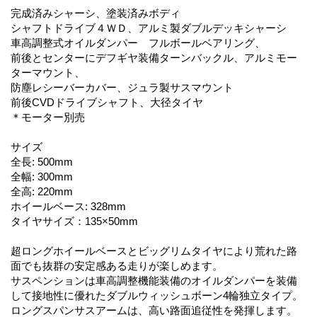
完成済みシャーシ、塗装済みボディ
シャフトドライブ４ＷＤ、アルミ製ダブルデッキシャーシ
車高調整式オイルダンパー フルボールベアリング、
前後とセンターにデフギヤ装備ターンバックル、アルミモー
ターマウント、
防塵レシーバーカバー、ジュラ製サスマウント
前後CVDドライブシャフト、大径タイヤ
＊モーター別売
サイズ
全長: 500mm
全幅: 300mm
全高: 220mm
ホイールベース: 328mm
タイヤサイズ：135×50mm
超ロングホイールベースとビッグリムタイヤにより荒れた路
面でも抜群の安定感ある走りが楽しめます。
サスペンションは車高調整機能装備のオイルダンパーを装備
して接地性に優れたダブルウィッシュボーン4輪独立タイプ。
ロングスパンサスアームは、高い路面追従性を発揮します。