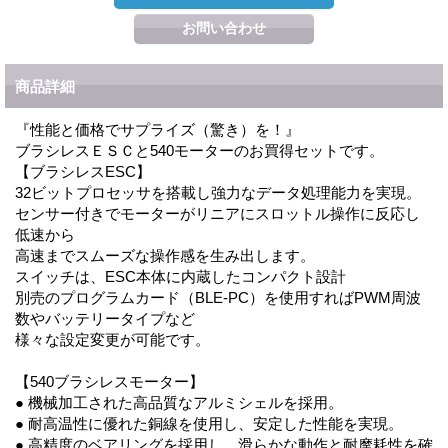
商品詳細
『性能と価格でサプライズ（驚き）を！』
ブラシレスＥＳＣと540モーターのお買得セットです。
【ブラシレスESC】
32ビットプロセッサを搭載し強力なデータ処理能力を実現。
センサー付きでモーターがリニアにスロットル操作に反応し
低速から
高速までスムーズな操作感を生み出します。
スイッチは、ESC本体に内蔵したコンパクト設計
別売のプログラムカード（BLE-PC）を使用すればPWM周波
数やバッテリータイプなど
様々な設定変更が可能です。
【540ブラシレスモーター】
● 機械加工された高品質なアルミシェルを採用。
● 耐高温性に優れた銅線を使用し、安定した性能を実現。
● 高精度のベアリングを採用し、滑らかな動作と耐摩耗性を確