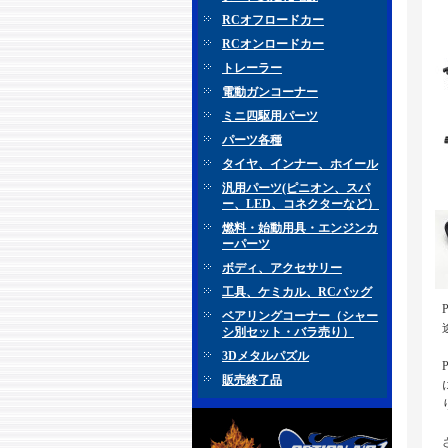
RCオフロードカー
RCオンロードカー
トレーラー
電動ガンコーナー
ミニ四駆用パーツ
パーツ各種
タイヤ、インナー、ホイール
汎用パーツ(ピニオン、スパ
ー、LED、コネクターなど）
燃料・始動用具・エンジンカ
ーパーツ
ボディ、アクセサリー
工具、ケミカル、RCバッグ
ベアリングコーナー（シャー
シ別セット・バラ売り）
3Dメタルパズル
販売終了品