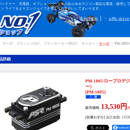
ボディ、バッテリー、充電器、オプションパーツ等のあらゆるラジコン製品を製造・販売
ン ライフをよりエンジョイできるようお手伝いしてまいります。
｜
ご利用案内
お問い合わせ
｜ サーボ、ブラシレスESC、ブラシモーター用ESC、モーター >
サーボ
｜
PM-18
品詳細
PM-1805/ロープ
ー）
[
PM-1805
]
13,530円
販売価格
:
(
[在庫わずか]
合計金額
:
1353
Facebo