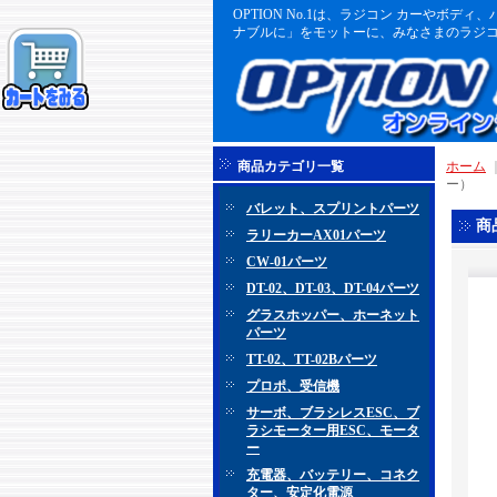
OPTION No.1は、ラジコン カーや
ナブルに」をモットーに、みなさまのラジコ
商品カテゴリ一覧
ホーム
ー）
バレット、スプリントパーツ
商
ラリーカーAX01パーツ
CW-01パーツ
DT-02、DT-03、DT-04パーツ
グラスホッパー、ホーネット
パーツ
TT-02、TT-02Bパーツ
プロポ、受信機
サーボ、ブラシレスESC、ブ
ラシモーター用ESC、モータ
ー
充電器、バッテリー、コネク
ター、安定化電源