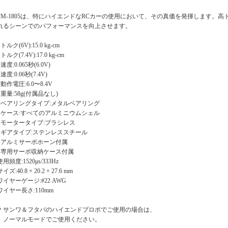
PM-1805は、特にハイエンドなRCカーの使用において、その真価を発揮します。
れるシーンでのパフォーマンスを向上させます。
●トルク(6V):15.0 kg-cm
●トルク(7.4V):17.0 kg-cm
●速度:0.065秒(6.0V)
●速度:0.06秒(7.4V)
●動作電圧:6.0〜8.4V
●重量:58g(付属品なし)
●ベアリングタイプ:メタルベアリング
●ケース:すべてのアルミニウムシェル
●モータータイプ:ブラシレス
●ギアタイプ:ステンレススチール
●アルミサーボホーン付属
●専用サーボ収納ケース付属
使用頻度:1520μs/333Hz
イズ:40.8 × 20.2 × 27.6 mm
ワイヤーゲージ:#22 AWG
ワイヤー長さ:110mm
＊サンワ＆フタバのハイエンドプロポでご使用の場合は、
ノーマルモードでご使用ください。