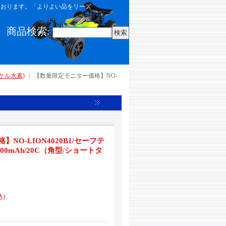
しております。「よりよい品をリーズ
商品検索
:
ケル水素)
｜
【数量限定モニター価格】NO-
NO-LION4020B1/セーフテ
 4000mAh/20C（角型/ショートタ
込)