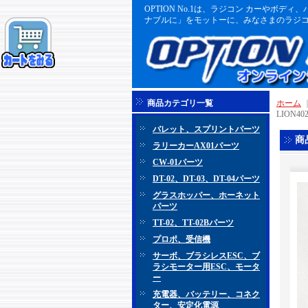
OPTION No.1は、ラジコン カーや
ナブルに」をモットーに、みなさまのラジコ
商品カテゴリ一覧
ホーム
LION4
バレット、スプリントパーツ
商
ラリーカーAX01パーツ
CW-01パーツ
DT-02、DT-03、DT-04パーツ
グラスホッパー、ホーネット
パーツ
TT-02、TT-02Bパーツ
プロポ、受信機
サーボ、ブラシレスESC、ブ
ラシモーター用ESC、モータ
ー
充電器、バッテリー、コネク
ター、安定化電源