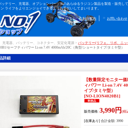
ボディ、バッテリー、充電器、オプションパーツ等のあらゆるラジコン製品を製造・販売
ン ライフをよりエンジョイできるようお手伝いしてまいります。
｜
ご利用案内
お問い合わせ
｜ 充電器、バッテリー、コネクター、安定化電源 >
バッテリー(リフェ、リポ、ニッ
020B1/セーフティパワー Li-on 7.4V 4000mAh/20C（角型/ショートタイプ/タミヤ型）
品詳細
【数量限定モニター価格】
ィパワー Li-on 7.4V
イプ/タミヤ型）
[
NO-LION4020B1
]
3,990円
販売価格
:
(税
[在庫あり]
合計金額
:
3990