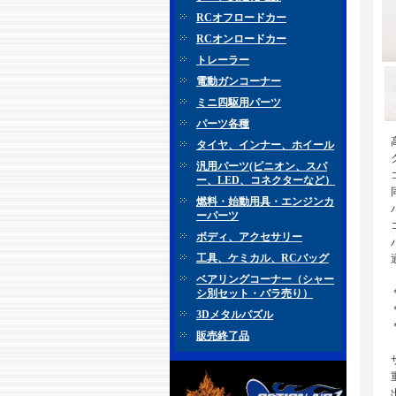
RCオフロードカー
RCオンロードカー
トレーラー
電動ガンコーナー
ミニ四駆用パーツ
パーツ各種
タイヤ、インナー、ホイール
汎用パーツ(ピニオン、スパ
ー、LED、コネクターなど）
燃料・始動用具・エンジンカ
ーパーツ
ボディ、アクセサリー
工具、ケミカル、RCバッグ
ベアリングコーナー（シャー
シ別セット・バラ売り）
3Dメタルパズル
販売終了品