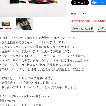
Facebo
数量
:
返品特約に関する重要事項
｜
高い耐久力と安全性を確立した大容量のLi-lonバッテリーです。
クラス最軽量級の超ライトウェイトバッテリーです。
コンペティションシャーシに最適な角型ショートサイズです。
同容量のニッケル水素バッテリーと比べて超軽量なので、
バッテリーを変更するだけで、ＲＣカーのスピードアップが可能です。
コンパクトサイズなので、あらゆるラジコンカーにご使用いただけます。
バッテリー内部にガス抜き弁が付いた円筒型セルを装備し、
通常のLi-Poバッテリーとは異なり強燃性ガスが発生しない安全設計。
＊充電器は、Li-Po対応の物で使用可能です。
＊充電電流は、１C充電(4A)以下を推奨します。
＊取り扱い方法は、Li-Poバッテリーと同じ方法を推奨します。
サイズ：縦46.5mm×横96mm×厚さ25.5mm
重量：約175g
出力コネクター：タミヤ・メス型