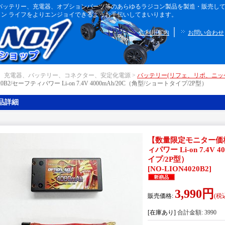
ボディ、バッテリー、充電器、オプションパーツ等のあらゆるラジコン製品を製造・販売
ン ライフをよりエンジョイできるようお手伝いしてまいります。
｜
ご利用案内
お問い合わせ
｜ 充電器、バッテリー、コネクター、安定化電源 >
バッテリー(リフェ、リポ、ニッ
020B2/セーフティパワー Li-on 7.4V 4000mAh/20C（角型/ショートタイプ/2P型）
品詳細
【数量限定モニター価格】
ィパワー Li-on 7.4V
イプ/2P型）
[
NO-LION4020B2
]
3,990円
販売価格
:
(税
[在庫あり]
合計金額
:
3990