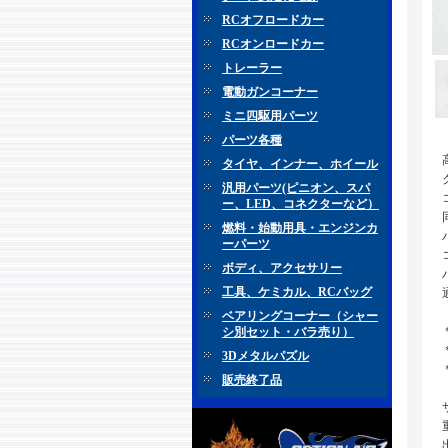
RCオフロードカー
RCオンロードカー
トレーラー
電動ガンコーナー
ミニ四駆用パーツ
パーツ各種
タイヤ、インナー、ホイール
汎用パーツ(ピニオン、スパ
ー、LED、コネクターなど）
燃料・始動用具・エンジンカ
ーパーツ
ボディ、アクセサリー
工具、ケミカル、RCバッグ
ベアリングコーナー（シャー
シ別セット・バラ売り）
3Dメタルパズル
販売終了品