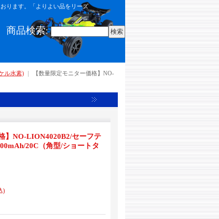
しております。「よりよい品をリーズ
商品検索
:
ケル水素)
｜
【数量限定モニター価格】NO-
NO-LION4020B2/セーフテ
 4000mAh/20C（角型/ショートタ
込)