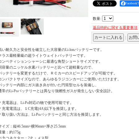
Facebo
数量
:
返品特約に関する重要事項
｜
高い耐久力と安全性を確立した大容量のLi-lonバッテリーです。
クラス最軽量級の超ライトウェイトバッテリーです。
コンペティションシャーシに最適な角型ショートサイズです。
同容量のニッケル水素バッテリーと比べて超軽量なので、
バッテリーを変更するだけで、ＲＣカーのスピードアップが可能です。
コンパクトサイズなので、あらゆるラジコンカーにご使用いただけます。
バッテリー内部にガス抜き弁が付いた円筒型セルを装備し、
通常のLi-Poバッテリーとは異なり強燃性ガスが発生しない安全設計。
＊充電器は、Li-Po対応の物で使用可能です。
＊充電電流は、１C充電(4A)以下を推奨します。
＊取り扱い方法は、Li-Poバッテリーと同じ方法を推奨します。
サイズ：縦46.5mm×横96mm×厚さ25.5mm
重量：約175g
出力コネクター：2Ｐ・メス型