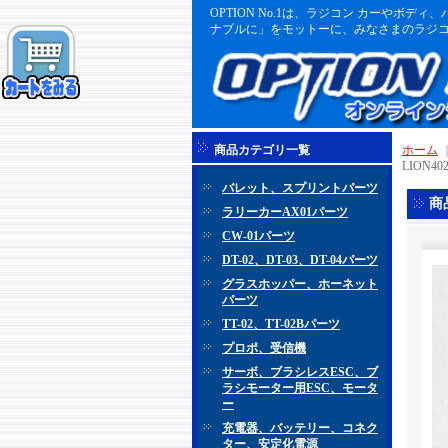
OPTION No.1は、ラジコン カーや
ナブルに」をモットーに、みなさまのラジコ
商品カテゴリ一覧
ホーム
LION4
バレット、スプリントパーツ
商
ラリーカーAX01パーツ
CW-01パーツ
DT-02、DT-03、DT-04パーツ
グラスホッパー、ホーネット
パーツ
TT-02、TT-02Bパーツ
プロポ、受信機
サーボ、ブラシレスESC、ブ
ラシモーター用ESC、モータ
ー
充電器、バッテリー、コネク
ター、安定化電源