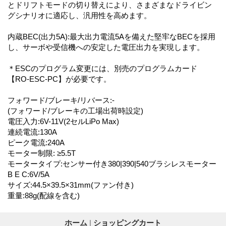
とドリフトモードの切り替えにより、さまざまなドライビン
グシナリオに適応し、汎用性を高めます。
内蔵BEC(出力5A):最大出力電流5Aを備えた堅牢なBECを採用
し、サーボや受信機への安定した電圧出力を実現します。
＊ESCのプログラム変更には、別売のプログラムカード
【RO-ESC-PC】が必要です。
フォワード/ブレーキ/リバース:-
(フォワード/ブレーキの工場出荷時設定)
電圧入力:6V-11V(2セルLiPo Max)
連続電流:130A
ピーク電流:240A
モーター制限: ≥5.5T
モータータイプ:センサー付き380|390|540ブラシレスモーター
B E C:6V/5A
サイズ:44.5×39.5×31mm(ファン付き)
重量:88g(配線を含む)
ホーム
|
ショッピングカート