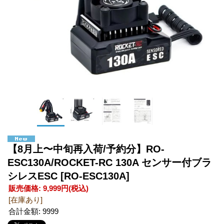
【8月上〜中旬再入荷/予約分】RO-
ESC130A/ROCKET-RC 130A センサー付ブラ
シレスESC
[RO-ESC130A]
販売価格
:
9,999円
(税込)
[在庫あり]
合計金額
:
9999