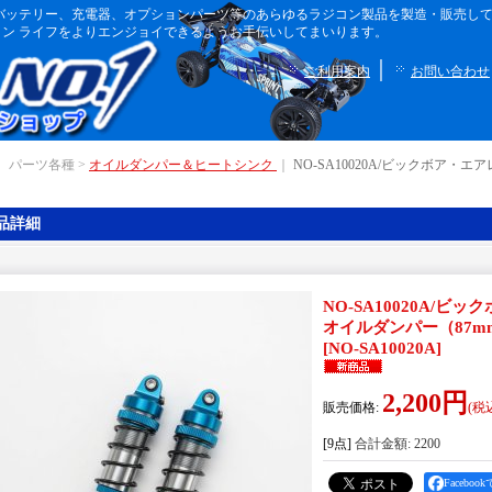
ボディ、バッテリー、充電器、オプションパーツ等のあらゆるラジコン製品を製造・販売
ン ライフをよりエンジョイできるようお手伝いしてまいります。
｜
ご利用案内
お問い合わせ
｜ パーツ各種 >
オイルダンパー＆ヒートシンク
｜
NO-SA10020A/ビックボア・
品詳細
NO-SA10020A/
オイルダンパー（87m
[
NO-SA10020A
]
2,200円
販売価格
:
(税
[9点]
合計金額
:
2200
Facebo