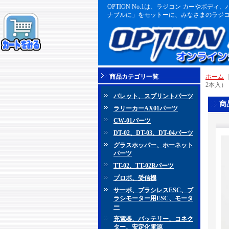
OPTION No.1は、ラジコン カーや
ナブルに」をモットーに、みなさまのラジコ
商品カテゴリ一覧
ホーム
2本入）
バレット、スプリントパーツ
商
ラリーカーAX01パーツ
CW-01パーツ
DT-02、DT-03、DT-04パーツ
グラスホッパー、ホーネット
パーツ
TT-02、TT-02Bパーツ
プロポ、受信機
サーボ、ブラシレスESC、ブ
ラシモーター用ESC、モータ
ー
充電器、バッテリー、コネク
ター、安定化電源