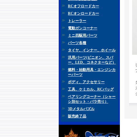
RCオフロードカー
RCオンロードカー
トレーラー
電動ガンコーナー
ミニ四駆用パーツ
パーツ各種
タイヤ、インナー、ホイール
汎用パーツ(ピニオン、スパ
ー、LED、コネクターなど）
燃料・始動用具・エンジンカ
ーパーツ
ボディ、アクセサリー
工具、ケミカル、RCバッグ
ベアリングコーナー（シャー
シ別セット・バラ売り）
3Dメタルパズル
販売終了品