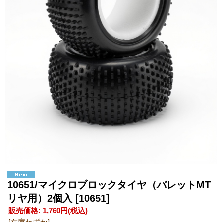
10651/マイクロブロックタイヤ（バレットMT
リヤ用）2個入
[10651]
販売価格
:
1,760円
(税込)
[在庫わずか]